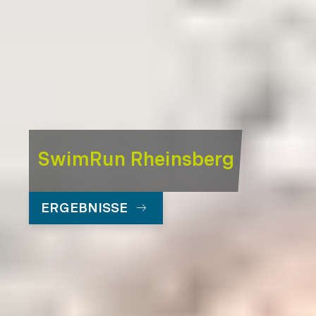
SwimRun Rheinsberg
ERGEBNISSE