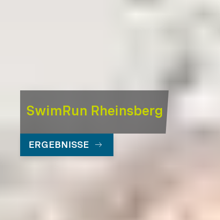
SwimRun Rheinsberg
ERGEBNISSE